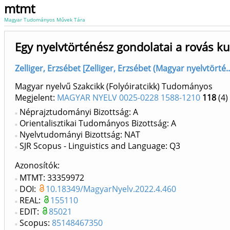
mtmt
Magyar Tudományos Művek Tára
Egy nyelvtörténész gondolatai a rovás k
Zelliger, Erzsébet [Zelliger, Erzsébet (Magyar nyelvtörté.
Magyar nyelvű Szakcikk (Folyóiratcikk) Tudományos
Megjelent:
MAGYAR NYELV 0025-0228 1588-1210
118
(4)
Néprajztudományi Bizottság: A
Orientalisztikai Tudományos Bizottság: A
Nyelvtudományi Bizottság: NAT
SJR Scopus - Linguistics and Language: Q3
Azonosítók
MTMT: 33359972
DOI:
10.18349/MagyarNyelv.2022.4.460
REAL:
155110
EDIT:
85021
Scopus:
85148467350