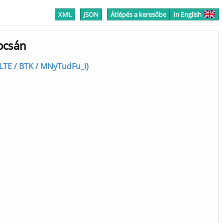
XML
JSON
Átlépés a keresőbe
In English
pcsán
 (ELTE / BTK / MNyTudFu_I)