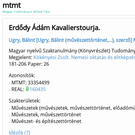
mtmt
Magyar Tudományos Művek Tára
Erdődy Ádám Kavalierstourja.
Ugry, Bálint [Ugry, Bálint (művészettörténet,...), szerző
Magyar nyelvű Szaktanulmány (Könyvrészlet) Tudomán
Megjelent:
Kökényesi Zsolt. Nemesi oktatás és elitképz
181-206
Paper: 26
Azonosítók
MTMT: 33354499
REAL:
160435
Szakterületek:
Művészetek (művészetek, művészettörténet, előadómű
Művészetek, művészettörténet
Művészet- és építészettörténet
Idézők (7)