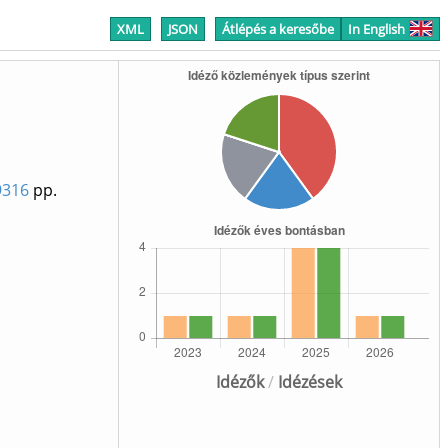
XML
JSON
Átlépés a keresőbe
In English
9316
pp.
Idézők
/
Idézések