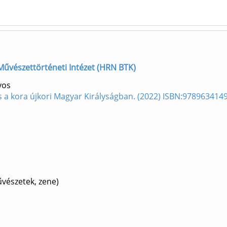
] Művészettörténeti Intézet (HRN BTK)
yos
és a kora újkori Magyar Királyságban. (2022) ISBN:978963414
vészetek, zene)