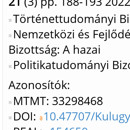
21
(3)
pp. 188-193
202
Történettudományi Bi
Nemzetközi és Fejlőd
Bizottság: A hazai
Politikatudományi Bizo
Azonosítók
MTMT: 33298468
DOI:
10.47707/Kulugy