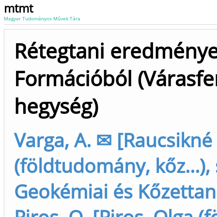
mtmt
Magyar Tudományos Művek Tára
Rétegtani eredmények
Formációból (Várasfe
hegység)
Varga, A. ✉ [Raucsikné
(földtudomány, kőz...),
Geokémiai és Kőzettani 
Piros, O. [Piros, Olga 