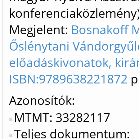
konferenciaközlemén
Megjelent:
Bosnakoff M
Őslénytani Vándorgyűl
előadáskivonatok, kirá
ISBN:9789638221872
p
Azonosítók
MTMT: 33282117
Teljes dokumentum: