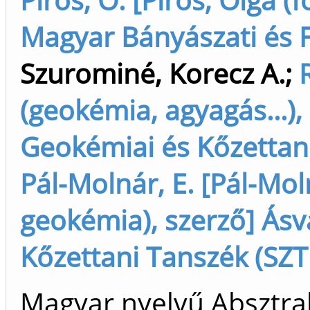
Magyar Bányászati és F
Szurominé, Korecz A.
;
(geokémia, agyagás...),
Geokémiai és Kőzettani 
Pál-Molnár, E. [Pál-Mol
geokémia), szerző] Ásv
Kőzettani Tanszék (SZTE
Magyar nyelvű Absztrak