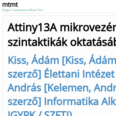
mtmt
Magyar Tudományos Művek Tára
Attiny13A mikrovezér
szintaktikák oktatás
Kiss, Ádám [Kiss, Ádám 
szerző] Élettani Intéze
András [Kelemen, Andrá
szerző] Informatika Al
JGYPK / SZFTI)