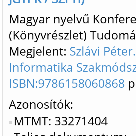
Magyar nyelvű Konfer
(Könyvrészlet) Tudom
Megjelent:
Szlávi Péte
Informatika Szakmódsze
ISBN:9786158060868
p
Azonosítók
MTMT: 33271404