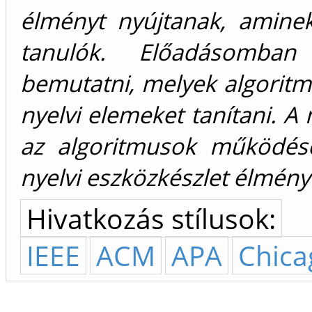
élményt nyújtanak, amine
tanulók. Előadásomban
bemutatni, melyek algorit
nyelvi elemeket tanítani. 
az algoritmusok működése
nyelvi eszközkészlet élmény
Hivatkozás stílusok:
IEEE
ACM
APA
Chica