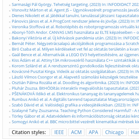
Sarmasági Pál György. Tehetség targeting. (2023) In: INFODIDACT 202
Visnovitz Márton et al. Agent JS – Ügynökvezérelt programozás JavaSc
Dienes Nikolett et al. Játékkal tanulni, tanulással játszani: tapaszta
Pánovics János et al. A ProgCont rendszer jelene és jövője. (2023) In
Veronika Stoffová et al. Robotépítés és robotprogramozás virtuális 
Abonyi-Tóth Andor. CANVAS LMS használata az ELTE képzéseiben – ok
Bakonyi Viktória et al. Új kihívások pandémia után. (2023) In: INFOD
Bernát Péter. Négyzetrácsalapú akciójátékok programozása a Scratch
Biró Csaba et al. Milyen kérdéseket vet fel az oktatás területén a 
Gaál Bence et al. Alternatívák a LEGO EV3 helyettesítésére, az újgen
Kiss Ádám et al. Attiny13A mikrovezérlő használata C++ szintaktikák 
Korom Szilárd et al. A rendszerszintű gondolkodás fejlesztésének ok
Kovácsné Pusztai Kinga. Videók az oktatás szolgálatában. (2023) In:
László Vilmos Csongor et al. Alapvető számolási készségek tesztelése
Osztián Pálma Rozália et al. Doodling és algoritmika. (2023) In: INFO
Pluhár Zsuzsa. BitHÓDítás interaktív megvalósítás tapasztalatai. (20
PŠENÁKOVÁ Ildikó et al. Elektronikus tananyag és tananyagelemek has
Rumbus Anikó et al. A digitális tanrend tapasztalatai Magyarországon 
Szabó Dávid et al. Valósidejű grafika a videojátékokban. (2023) In: 
Szalayné Tahy Zsuzsanna. Teaching Python Considered Harmful? - A s
Törley Gábor et al. Adatvédelem és információbiztonság oktatási kér
Somogyi Anikó et al. BBC micro:bittel vezérelt kinematikai mérések 
Citation styles:
IEEE
ACM
APA
Chicago
Ha