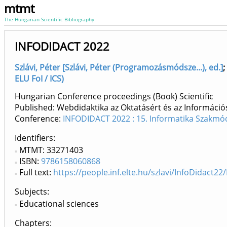
mtmt
The Hungarian Scientific Bibliography
INFODIDACT 2022
Szlávi, Péter [Szlávi, Péter (Programozásmódsze...), ed.]
;
ELU FoI / ICS)
Hungarian Conference proceedings (Book) Scientific
Published: Webdidaktika az Oktatásért és az Információ
Conference:
INFODIDACT 2022 : 15. Informatika Szakmó
Identifiers
MTMT: 33271403
ISBN:
9786158060868
Full text:
https://people.inf.elte.hu/szlavi/InfoDidact22
Subjects:
Educational sciences
Chapters