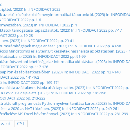
2
ripttel. (2023) In: INFODIDACT 2022
latok az első középiskolai élményinformatikai táborunkról. (2023) In: INFODIDA
: INFODIDACT 2022 pp. 1-6
környezetben. (2023) In: INFODIDACT 2022 p. 1
tatók támogatása, tapasztalatok. (2023) In: INFODIDACT 2022 pp. 7-17
IDACT 2022 pp. 19-28
-ben. (2023) In: INFODIDACT 2022 pp. 29-41
kvantumszámítógépek megjelenése?. (2023) In: INFODIDACT 2022 pp. 43-58
erációs Mindstorms és a Stem:Bit készletek használata az oktatásban. (2023)
oktatásában. (2023) In: INFODIDACT 2022 pp. 91-99
tatásmódszertani lehetőségei az informatika oktatásban. (2023) In: INFODID
 INFODIDACT 2022 pp. 117-126
 papíron és táblázatkezelőben. (2023) In: INFODIDACT 2022 pp. 127-140
DIDACT 2022 pp. 141-162
23) In: INFODIDACT 2022 pp. 169-174
ználata az általános iskola alsó tagozatán. (2023) In: INFODIDACT 2022 pp.
a Covid 19 ideje alatt. (2023) In: INFODIDACT 2022 pp. 191-196
INFODIDACT 2022 pp. 213-222
trukturált programozás Python nyelven tanítása káros. (2023) In: INFODID
dései a 2020-as NAT tükrében. (2023) In: INFODIDACT 2022 pp. 249-261
kiértékelése MS Excel-bővítménnyel. (2023) In: INFODIDACT 2022 pp. 281-299
rvard
CSL