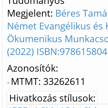
Tudományos
Megjelent:
Béres Tamás
Német Evangélikus és 
Ökumenikus Munkacsopo
(2022) ISBN:97861580
Azonosítók
MTMT: 33262611
Hivatkozás stílusok: