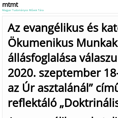
mtmt
Magyar Tudományos Művek Tára
Az evangélikus és kat
Ökumenikus Munkak
állásfoglalása válasz
2020. szeptember 18-á
az Úr asztalánál” c
reflektáló „Doktrináli