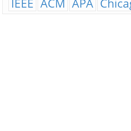
IEEE
ACM
APA
Chica