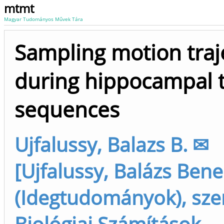
mtmt
Magyar Tudományos Művek Tára
Sampling motion traj
during hippocampal 
sequences
Ujfalussy, Balazs B. ✉
[Ujfalussy, Balázs Ben
(Idegtudományok), sze
Biológiai Számítások