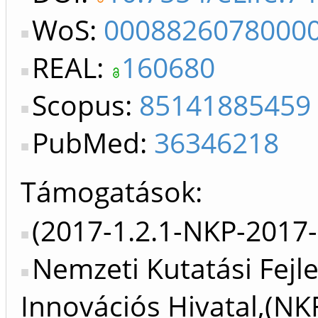
WoS:
0008826078000
REAL:
160680
Scopus:
85141885459
PubMed:
36346218
Támogatások:
(2017-1.2.1-NKP-2017-
Nemzeti Kutatási Fejle
Innovációs Hivatal,(NK