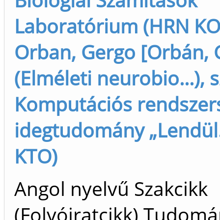
Laboratórium (HRN KO
Orban, Gergo [Orbán, 
(Elméleti neurobio...), 
Komputációs rendszer
idegtudomány „Lendül..
KTO)
Angol nyelvű Szakcikk
(Folyóiratcikk) Tudom