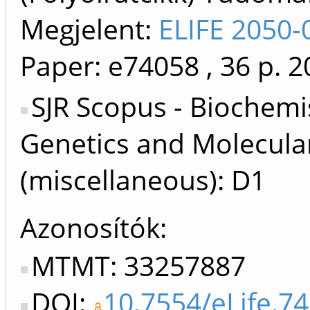
Megjelent:
ELIFE 2050-
Paper: e74058
, 36 p.
2
SJR Scopus - Biochemi
Genetics and Molecula
(miscellaneous): D1
Azonosítók
MTMT: 33257887
DOI:
10.7554/eLife.7