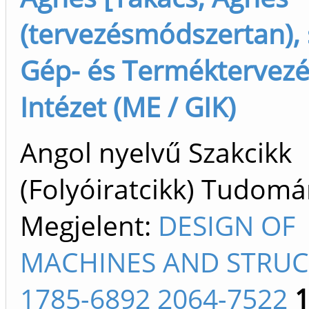
(tervezésmódszertan), 
Gép- és Terméktervezé
Intézet (ME / GIK)
Angol nyelvű Szakcikk
(Folyóiratcikk) Tudom
Megjelent:
DESIGN OF
MACHINES AND STRU
1785-6892 2064-7522