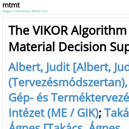
mtmt
Magyar Tudományos Művek Tára
The VIKOR Algorithm 
Material Decision Su
Albert, Judit [Albert, Jud
(Tervezésmódszertan),
Gép- és Terméktervezé
Intézet (ME / GIK)
;
Taká
Ágnes [Takács, Ágnes