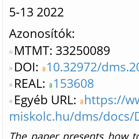
5-13
2022
Azonosítók
MTMT: 33250089
DOI:
10.32972/dms.2
REAL:
153608
Egyéb URL:
https://w
miskolc.hu/dms/docs/
The paper presents how to