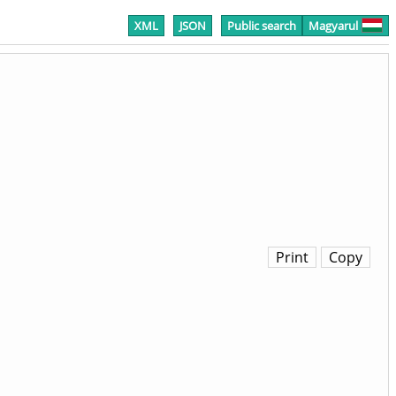
XML
JSON
Public search
Magyarul
Print
Copy