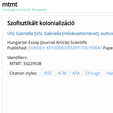
mtmt
The Hungarian Scientific Bibliography
Szofisztikált kolonializáció
Uhl, Gabriella [Uhl, Gabriella (művészettörténet), aut
Hungarian Essay (Journal Article) Scientific
Published:
EXINDEX: KÉPZŐMŰVÉSZETI FOLYÓIRAT
Paper
Identifiers
MTMT: 33229538
Citation styles:
IEEE
ACM
APA
Chicago
Ha