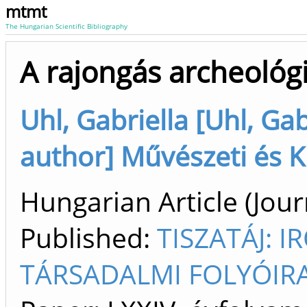
mtmt
The Hungarian Scientific Bibliography
A rajongás archeológ
Uhl, Gabriella [Uhl, Ga
author] Művészeti és K
Hungarian Article (Journ
Published:
TISZATÁJ: 
TÁRSADALMI FOLYÓIRA