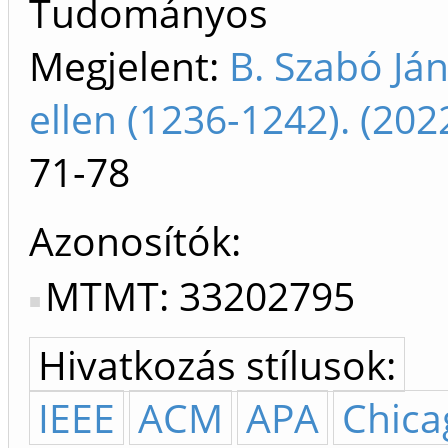
Tudományos
Megjelent:
B. Szabó Já
ellen (1236-1242). (20
71-78
Azonosítók
MTMT: 33202795
Hivatkozás stílusok:
IEEE
ACM
APA
Chica