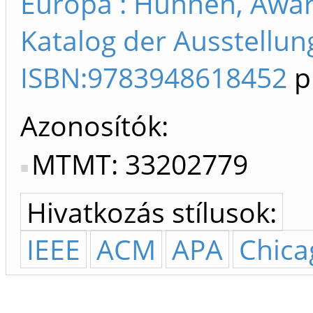
Europa : Hunnen, Awar
Katalog der Ausstellung
ISBN:9783948618452
p
Azonosítók
MTMT: 33202779
Hivatkozás stílusok:
IEEE
ACM
APA
Chica