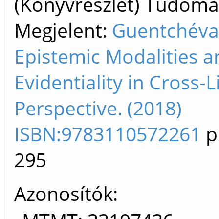
(Könyvrészlet) Tudom
Megjelent:
Guentchéva 
Epistemic Modalities a
Evidentiality in Cross-L
Perspective. (2018)
ISBN:9783110572261
p
295
Azonosítók