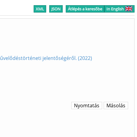
XML
JSON
Átlépés a keresőbe
In English
űvelődéstörténeti jelentőségéről. (2022)
Nyomtatás
Másolás