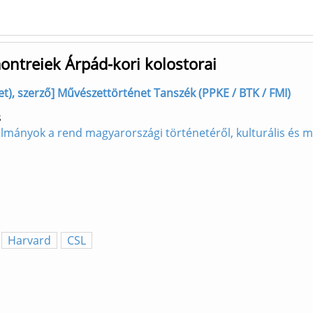
ntreiek Árpád-kori kolostorai
et), szerző] Művészettörténet Tanszék (PPKE / BTK / FMI)
s
lmányok a rend magyarországi történetéről, kulturális és m
Harvard
CSL