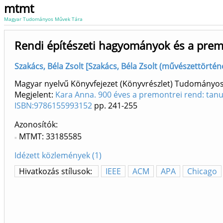
mtmt
Magyar Tudományos Művek Tára
Rendi építészeti hagyományok és a premo
Szakács, Béla Zsolt [Szakács, Béla Zsolt (művészettörtén
Magyar nyelvű Könyvfejezet (Könyvrészlet) Tudományo
Megjelent:
Kara Anna. 900 éves a premontrei rend: tanu
ISBN:9786155993152
pp. 241-255
Azonosítók
MTMT: 33185585
Idézett közlemények (1)
Hivatkozás stílusok:
IEEE
ACM
APA
Chicago