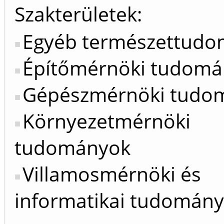
Szakterületek:
Egyéb természettud
Építőmérnöki tudom
Gépészmérnöki tudo
Környezetmérnöki
tudományok
Villamosmérnöki és
informatikai tudomán