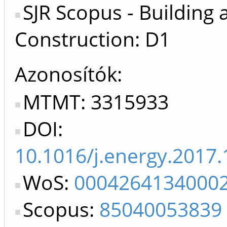
SJR Scopus - Building 
Construction: D1
Azonosítók
MTMT: 3315933
DOI:
10.1016/j.energy.2017.
WoS:
0004264134000
Scopus:
85040053839