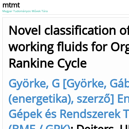
mtmt
Magyar Tudományos Művek Tára
Novel classification o
working fluids for Or
Rankine Cycle
Györke, G [Györke, Gá
(energetika), szerző] E
Gépek és Rendszerek 
(BME / GPK)
;
Deiters, 