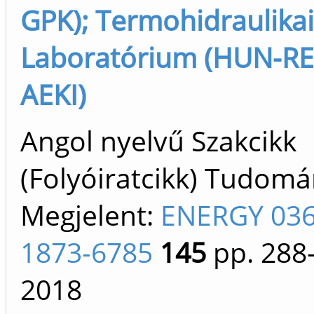
GPK); Termohidraulikai
Laboratórium (HUN-RE
AEKI)
Angol nyelvű Szakcikk
(Folyóiratcikk) Tudom
Megjelent:
ENERGY 036
1873-6785
145
pp. 288
2018