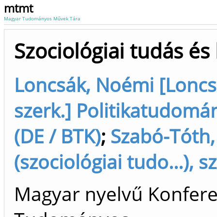
mtmt
Magyar Tudományos Művek Tára
Szociológiai tudás és
Loncsák, Noémi [Loncsá
szerk.] Politikatudomán
(DE / BTK)
;
Szabó-Tóth,
(szociológiai tudo...), sz
Magyar nyelvű Konfere