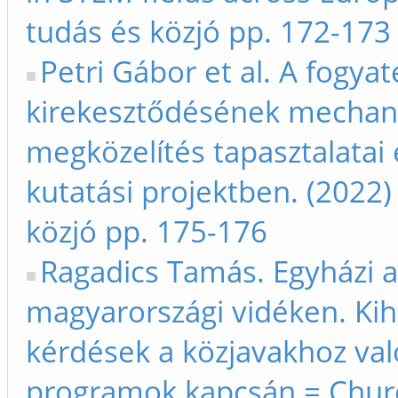
tudás és közjó pp. 172-173
Petri Gábor et al. A fogy
kirekesztődésének mechaniz
megközelítés tapasztalata
kutatási projektben. (2022)
közjó pp. 175-176
Ragadics Tamás. Egyházi a
magyarországi vidéken. Kih
kérdések a közjavakhoz való
programok kapcsán = Churc