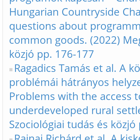
Hungarian Countryside Cha
questions about programme
common goods. (2022) Megje
közjó pp. 176-177
Ragadics Tamás et al. A k
problémái hátrányos helyze
Problems with the access t
underdeveloped rural settl
Szociológiai tudás és közjó
Rajnai Richárd et al. A ki