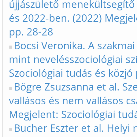
újjászülető menekültsegí
és 2022-ben. (2022) Megjele
pp. 28-28
Bocsi Veronika. A szakmai s
mint nevelésszociológiai sz
Szociológiai tudás és közjó
Bögre Zsuzsanna et al. Sz
vallásos és nem vallásos cs
Megjelent: Szociológiai tud
Bucher Eszter et al. Helyi