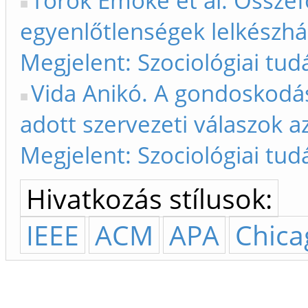
Török Emőke et al. Összef
egyenlőtlenségek lelkészház
Megjelent: Szociológiai tud
Vida Anikó. A gondoskodás
adott szervezeti válaszok az
Megjelent: Szociológiai tud
Hivatkozás stílusok:
IEEE
ACM
APA
Chica