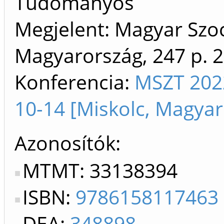
Tudományos
Megjelent: Magyar Szoc
Magyarország, 247 p.
2
Konferencia:
MSZT 2022
10-14 [Miskolc, Magyar
Azonosítók
MTMT: 33138394
ISBN:
9786158117463
DEA:
348898