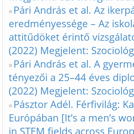
Pári András et al. Az iker
eredményessége – Az iskola
attitűdöket érintő vizsgála
(2022) Megjelent: Szociológ
Pári András et al. A gyerm
tényezői a 25–44 éves dipl
(2022) Megjelent: Szociológ
Pásztor Adél. Férfivilág: 
Európában [It’s a men’s wo
in STEM fields across Europ