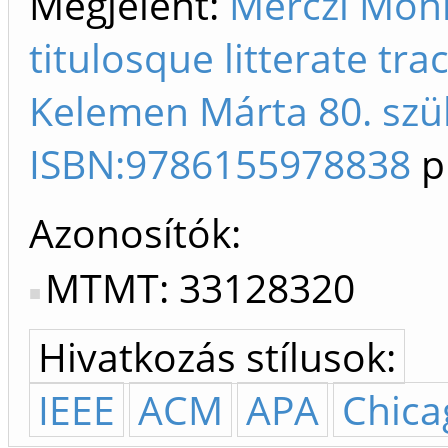
Megjelent:
Merczi Mónik
titulosque litterate tra
Kelemen Márta 80. szül
ISBN:9786155978838
p
Azonosítók
MTMT: 33128320
Hivatkozás stílusok:
IEEE
ACM
APA
Chica