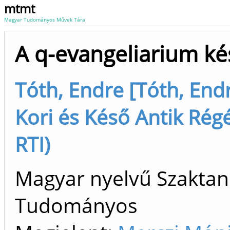
mtmt
Magyar Tudományos Művek Tára
A q-evangeliarium kés
Tóth, Endre [Tóth, End
Kori és Késő Antik Régé
RTI)
Magyar nyelvű Szaktan
Tudományos