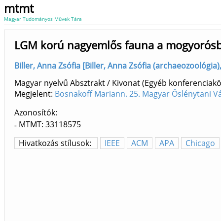
mtmt
Magyar Tudományos Művek Tára
LGM korú nagyemlős fauna a mogyorósbán
Biller, Anna Zsófia [Biller, Anna Zsófia (archaeozoológi
Magyar nyelvű Absztrakt / Kivonat (Egyéb konferenci
Megjelent:
Bosnakoff Mariann. 25. Magyar Őslénytani V
Azonosítók
MTMT: 33118575
Hivatkozás stílusok:
IEEE
ACM
APA
Chicago