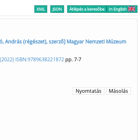
XML
JSON
Átlépés a keresőbe
In English
ó, András (régészet), szerző] Magyar Nemzeti Múzeum
 (2022) ISBN:9789638221872
pp. 7-7
Nyomtatás
Másolás