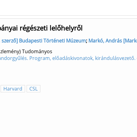
yai régészeti lelőhelyről
a), szerző] Budapesti Történeti Múzeum
;
Markó, András [Mark
aközlemény) Tudományos
ándorgyűlés. Program, előadáskivonatok, kirándulásvezető.
Harvard
CSL