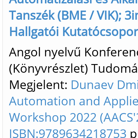
Tanszék (BME / VIK); 3
Hallgatói Kutatócsoport
Angol nyelvű Konfere
(Könyvrészlet) Tudom
Megjelent:
Dunaev Dmit
Automation and Appli
Workshop 2022 (AACS'2
ISBN:9789634218753
p