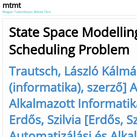
mtmt
Magyar Tudományos Művek Tára
State Space Modellin
Scheduling Problem
Trautsch, László Kálmá
(informatika), szerző] 
Alkalmazott Informatik
Erdős, Szilvia [Erdős, S
Automatizálási és Alka