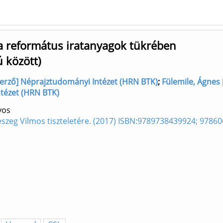
a református iratanyagok tükrében
 között)
szerző] Néprajztudományi Intézet (HRN BTK)
;
Fülemile, Ágnes 
ntézet (HRN BTK)
yos
eszeg Vilmos tiszteletére. (2017) ISBN:9789738439924; 978