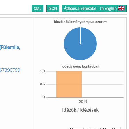
XML
JSON
Átlépés a keresőbe
In English
[Fülemile,
6067390759
Idézők
/
Idézések