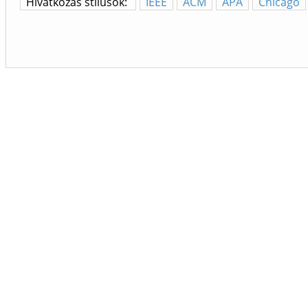
Hivatkozás stílusok:
IEEE
ACM
APA
Chicago