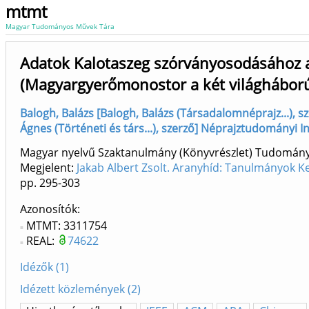
mtmt
Magyar Tudományos Művek Tára
Adatok Kalotaszeg szórványosodásához 
(Magyargyerőmonostor a két világháború
Balogh, Balázs [Balogh, Balázs (Társadalomnéprajz...), 
Ágnes (Történeti és társ...), szerző] Néprajztudományi I
Magyar nyelvű Szaktanulmány (Könyvrészlet) Tudomán
Megjelent:
Jakab Albert Zsolt. Aranyhíd: Tanulmányok K
pp. 295-303
Azonosítók
MTMT: 3311754
REAL:
74622
Idézők (1)
Idézett közlemények (2)