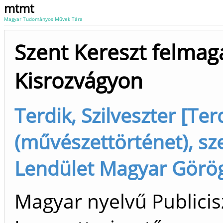
mtmt
Magyar Tudományos Művek Tára
Szent Kereszt felma
Kisrozvágyon
Terdik, Szilveszter [Ter
(művészettörténet), s
Lendület Magyar Görögk
Magyar nyelvű Publicisz