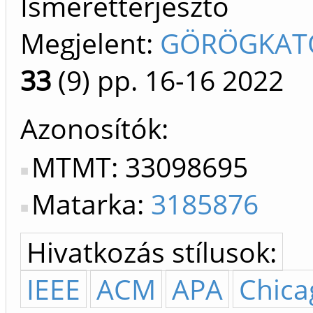
Ismeretterjesztő
Megjelent:
GÖRÖGKATO
33
(9)
pp. 16-16
2022
Azonosítók
MTMT: 33098695
Matarka:
3185876
Hivatkozás stílusok:
IEEE
ACM
APA
Chica