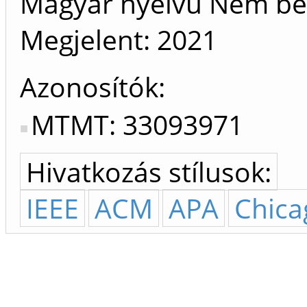
Magyar nyelvű Nem be
Megjelent:
2021
Azonosítók
MTMT: 33093971
Hivatkozás stílusok:
IEEE
ACM
APA
Chica