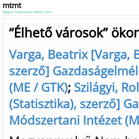
mtmt
Magyar Tudományos Művek Tára
“Élhető városok” ökon
Varga, Beatrix [Varga, B
szerző] Gazdaságelméle
(ME / GTK)
;
Szilágyi, Ro
(Statisztika), szerző] 
Módszertani Intézet (M