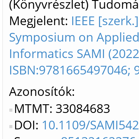
(Könyvrészlet) Tudom
Megjelent:
IEEE [szerk.
Symposium on Applied 
Informatics SAMI (2022
ISBN:9781665497046; 
Azonosítók
MTMT: 33084683
DOI:
10.1109/SAMI542