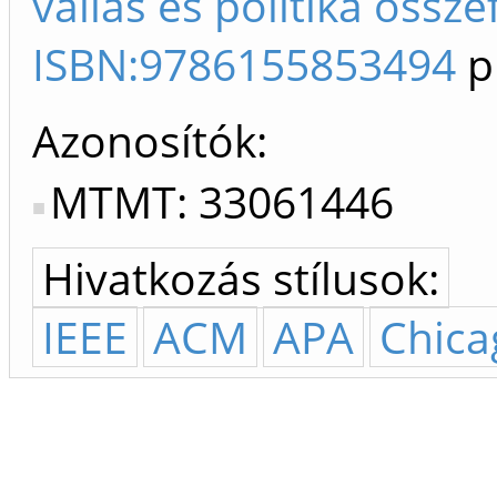
vallás és politika össz
ISBN:9786155853494
p
Azonosítók
MTMT: 33061446
Hivatkozás stílusok:
IEEE
ACM
APA
Chica