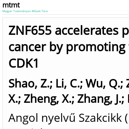
mtmt
Magyar Tudományos Művek Tára
ZNF655 accelerates p
cancer by promoting 
CDK1
Shao, Z.
;
Li, C.
;
Wu, Q.
;
X.
;
Zheng, X.
;
Zhang, J.
;
Angol nyelvű Szakcikk 