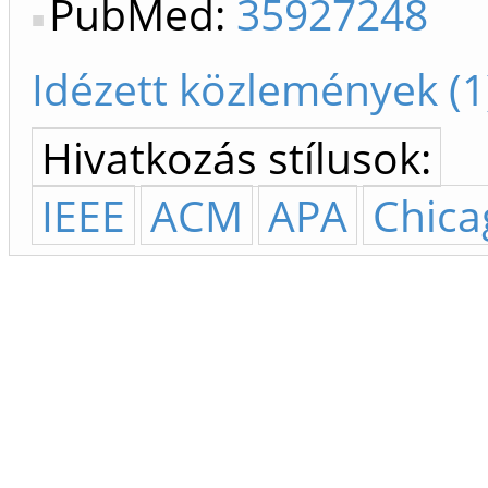
PubMed:
35927248
Idézett közlemények (1
Hivatkozás stílusok:
IEEE
ACM
APA
Chica