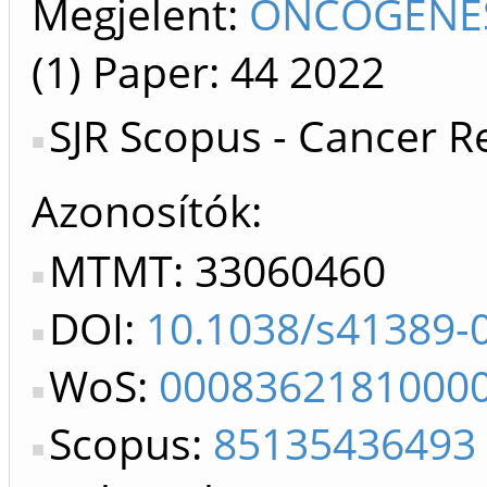
Megjelent:
ONCOGENESI
(1)
Paper: 44
2022
SJR Scopus - Cancer R
Azonosítók
MTMT: 33060460
DOI:
10.1038/s41389-
WoS:
0008362181000
Scopus:
85135436493