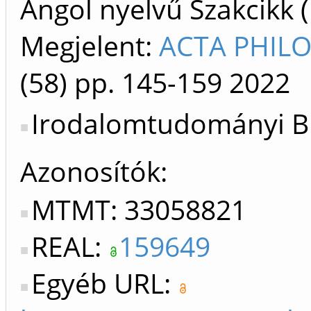
Angol nyelvű Szakcikk 
Megjelent:
ACTA PHILO
(58)
pp. 145-159
2022
Irodalomtudományi Bi
Azonosítók
MTMT: 33058821
REAL:
159649
Egyéb URL: