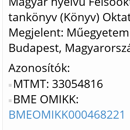
Magyar nyelvű Felsőok
tankönyv (Könyv) Oktat
Megjelent: Műegyetemi
Budapest, Magyarorsz
Azonosítók
MTMT: 33054816
BME OMIKK:
BMEOMIKK000468221