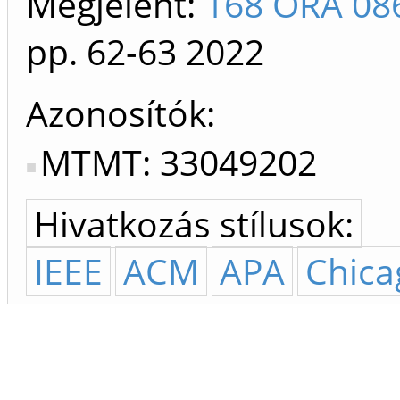
Megjelent:
168 ÓRA 08
pp. 62-63
2022
Azonosítók
MTMT: 33049202
Hivatkozás stílusok:
IEEE
ACM
APA
Chica