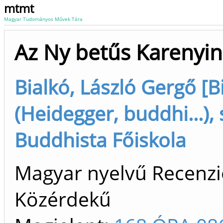
mtmt
Magyar Tudományos Művek Tára
Az Ny betűs Karenyi
Bialkó, László Gergő [B
(Heidegger, buddhi...),
Buddhista Főiskola
Magyar nyelvű Recenzió/
Közérdekű