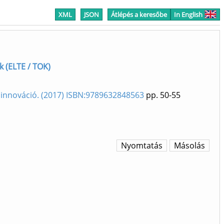
XML
JSON
Átlépés a keresőbe
In English
k (ELTE / TOK)
, innováció. (2017) ISBN:9789632848563
pp. 50-55
Nyomtatás
Másolás