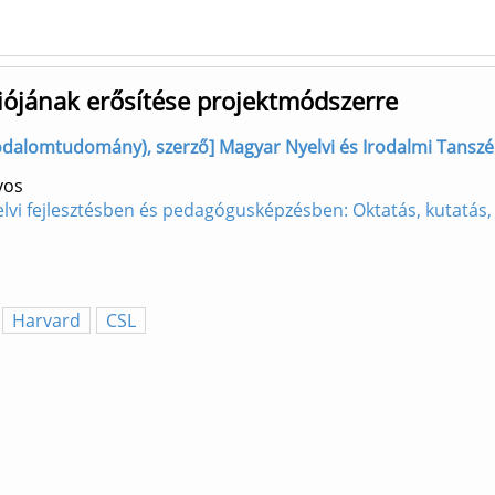
iójának erősítése projektmódszerre
Irodalomtudomány), szerző] Magyar Nyelvi és Irodalmi Tanszé
yos
yelvi fejlesztésben és pedagógusképzésben: Oktatás, kutatás
Harvard
CSL