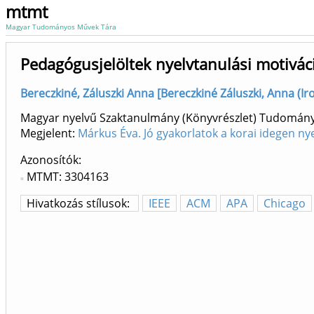
mtmt
Magyar Tudományos Művek Tára
Pedagógusjelöltek nyelvtanulási motivác
Bereczkiné, Záluszki Anna [Bereczkiné Záluszki, Anna (
Magyar nyelvű Szaktanulmány (Könyvrészlet) Tudomán
Megjelent:
Márkus Éva. Jó gyakorlatok a korai idegen n
Azonosítók
MTMT: 3304163
Hivatkozás stílusok:
IEEE
ACM
APA
Chicago