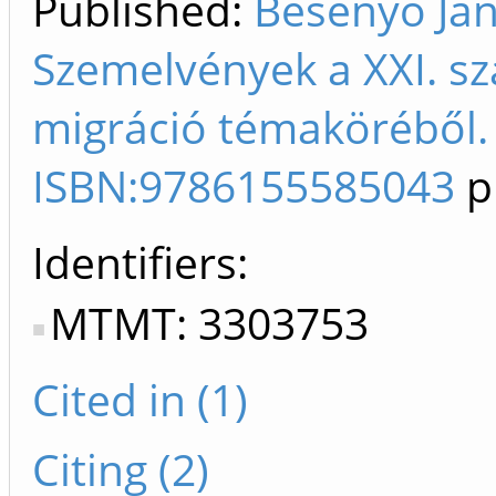
Published:
Besenyő Ján
Szemelvények a XXI. sz
migráció témaköréből.
ISBN:9786155585043
p
Identifiers
MTMT: 3303753
Cited in (1)
Citing (2)