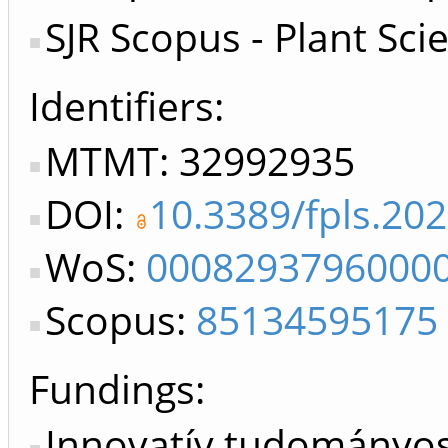
SJR Scopus - Plant Sci
Identifiers
MTMT: 32992935
DOI:
10.3389/fpls.20
WoS:
0008293796000
Scopus:
85134595175
Fundings:
Innovatív tudományo