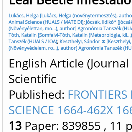
Lukács, Helga [Lukács, Helga (növénytermesztés), autho
Animal Science (HUALS / MATE DI)
;
Jócsák, Ildikó* [Jócsák
(Növényélettan, mo...), author] Agronómia Tanszék (HUA
Tóth, Katalin [Somfalvi-Tóth, Katalin (Meteorológia, kli.
Tanszék (HUALS / IOA)
;
Keszthelyi, Sándor ✉ [Keszthelyi
(Növényvédelem, ro...), author] Agronómia Tanszék (HU
English Article (Journal 
Scientific
Published:
FRONTIERS 
SCIENCE 1664-462X 16
13
Paper: 839855
, 11 