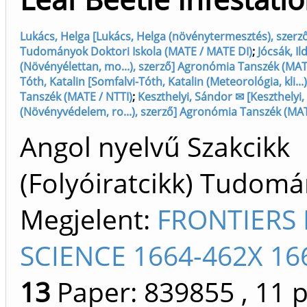
Lukács, Helga [Lukács, Helga (növénytermesztés), szerző
Tudományok Doktori Iskola (MATE / MATE DI)
;
Jócsák, Il
(Növényélettan, mo...), szerző] Agronómia Tanszék (MAT
Tóth, Katalin [Somfalvi-Tóth, Katalin (Meteorológia, kli..
Tanszék (MATE / NTTI)
;
Keszthelyi, Sándor ✉ [Keszthelyi
(Növényvédelem, ro...), szerző] Agronómia Tanszék (MAT
Angol nyelvű Szakcikk
(Folyóiratcikk) Tudom
Megjelent:
FRONTIERS 
SCIENCE 1664-462X 16
13
Paper: 839855
, 11 