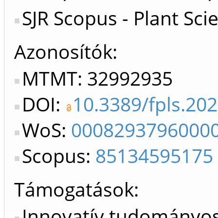
SJR Scopus - Plant Sci
Azonosítók
MTMT: 32992935
DOI:
10.3389/fpls.20
WoS:
0008293796000
Scopus:
85134595175
Támogatások:
Innovatív tudományo