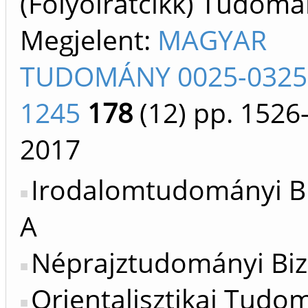
(Folyóiratcikk) Tudom
Megjelent:
MAGYAR
TUDOMÁNY 0025-0325 
1245
178
(12)
pp. 1526
2017
Irodalomtudományi Bi
A
Néprajztudományi Biz
Orientalisztikai Tud