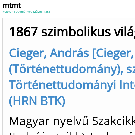
mtmt
Magyar Tudományos Művek Tára
1867 szimbolikus vil
Cieger, András [Cieger
(Történettudomány), s
Történettudományi Int
(HRN BTK)
Magyar nyelvű Szakcik