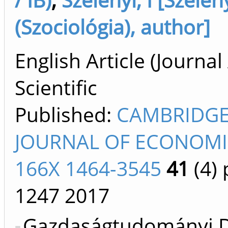
(Szociológia), author]
English Article (Journal 
Scientific
Published:
CAMBRIDG
JOURNAL OF ECONOMI
166X 1464-3545
41
(4)
p
1247
2017
Gazdaságtudományi D