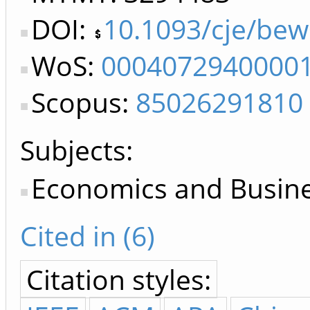
DOI:
10.1093/cje/be
WoS:
0004072940000
Scopus:
85026291810
Subjects:
Economics and Busin
Cited in (6)
Citation styles: