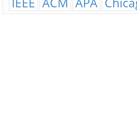
IEEE
ACM
APA
Chica