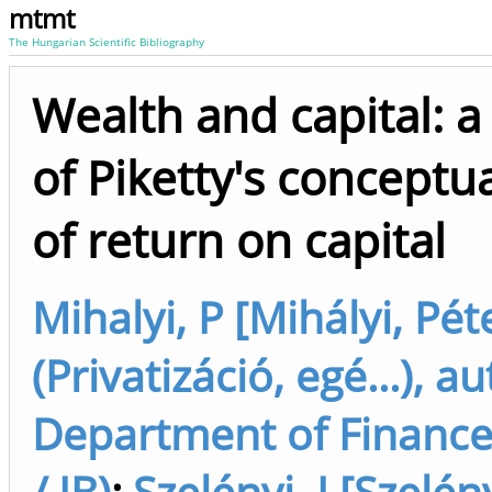
mtmt
The Hungarian Scientific Bibliography
Wealth and capital: a 
of Piketty's conceptua
of return on capital
Mihalyi, P [Mihályi, Pét
(Privatizáció, egé...), a
Department of Finance 
/ IB)
;
Szelényi, I [Szelén