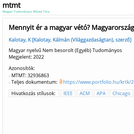
mtmt
Magyar Tudományos Művek Tára
Mennyit ér a magyar vétó? Magyarország v
Kalotay, K [Kalotay, Kálmán (Világgazdaságtan), szerző]
Magyar nyelvű Nem besorolt (Egyéb) Tudományos
Megjelent:
2022
Azonosítók
MTMT: 32936863
Teljes dokumentum:
https://www.portfolio.hu/krtk/
Hivatkozás stílusok:
IEEE
ACM
APA
Chicago