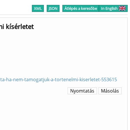
XML
JSON
Átlépés a keresőbe
In English
i kísérletet
jta-ha-nem-tamogatjuk-a-tortenelmi-kiserletet-553615
Nyomtatás
Másolás