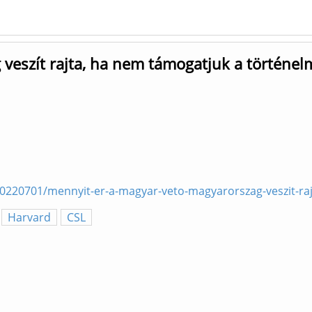
eszít rajta, ha nem támogatjuk a történelm
20220701/mennyit-er-a-magyar-veto-magyarorszag-veszit-ra
Harvard
CSL