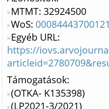
MTMT: 32924500
WoS:
0008444370012
Egyéb URL:
https://iovs.arvojourna
articleid=2780709&resu
Támogatások:
(OTKA- K135398)
(LP2021-3/2021)