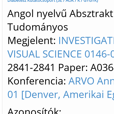
Diabétesz Kutatócsoport (SE / AOK / K / GYGYK)
Angol nyelvű Absztrakt 
Tudományos
Megjelent:
INVESTIGA
VISUAL SCIENCE 0146-
2841-2841
Paper: A036
Konferencia:
ARVO Ann
01 [Denver, Amerikai E
Azonosítók