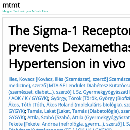
mtmt
Magyar Tudományos Művek Tára
The Sigma-1 Recepto
prevents Dexametha
Hypertension in vivo
Illes, Kovacs [Kovács, Illés (Szemészet), szerző] Szemészet
medicine), szerző] MTA-SE Lendület Diabétesz Kutatócso
(szemészet, diabet...), szerző] I. Sz. Gyermekgyógyászat
/ AOK / K / GYGYK)
;
György, Török [Török, György (Biofizika,
Ákos, Tóth [Tóth, Ákos Roland (molekuláris biológia), s
GYGYK)
;
Tamás, Lakat [Lakat, Tamás (Diabetológia), sze
GYGYK)
;
Attila, Szabó [Szabó, Attila (Gyermekgyógyászat..
Fekete [Fekete, Andrea (nefrológia, gyerm...), szerző] I.