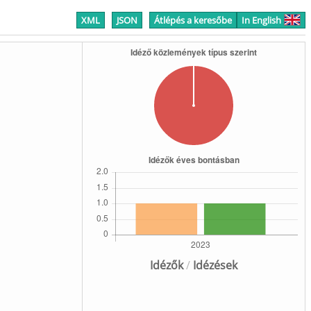
XML
JSON
Átlépés a keresőbe
In English
Idézők
/
Idézések