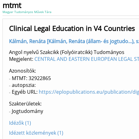
mtmt
Magyar Tudományos Művek Tára
Clinical Legal Education in V4 Countries
Kálmán, Renáta [Kálmán, Renáta (állam- és jogtudo...), sz
Angol nyelvű Szakcikk (Folyóiratcikk) Tudományos
Megjelent:
CENTRAL AND EASTERN EUROPEAN LEGAL STU
Azonosítók
MTMT: 32922865
autopszia:
Egyéb URL:
https://eplopublications.eu/publication/dig
Szakterületek:
Jogtudomány
Idézők (1)
Idézett közlemények (1)