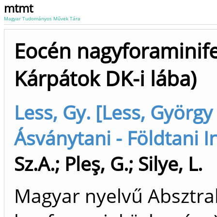
mtmt
Magyar Tudományos Művek Tára
Eocén nagyforaminifer
Kárpátok DK-i lába)
Less, Gy. [Less, György (
Ásványtani - Földtani I
Sz.A.
;
Pleş, G.
;
Silye, L.
Magyar nyelvű Absztrak