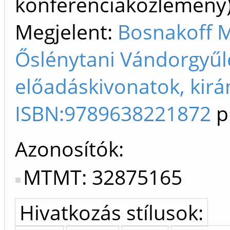
konferenciaközlemén
Megjelent:
Bosnakoff M
Őslénytani Vándorgyűl
előadáskivonatok, kirá
ISBN:9789638221872
p
Azonosítók
MTMT: 32875165
Hivatkozás stílusok: