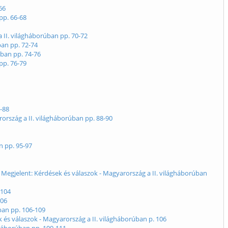
66
pp. 66-68
 II. világháborúban pp. 70-72
ban pp. 72-74
úban pp. 74-76
pp. 76-79
-88
ország a II. világháborúban pp. 88-90
n pp. 95-97
) Megjelent: Kérdések és válaszok - Magyarország a II. világháborúban
-104
106
ban pp. 106-109
 és válaszok - Magyarország a II. világháborúban p. 106