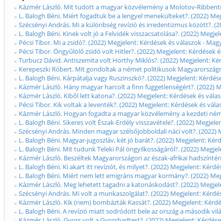
Kázmér László. Mit tudott a magyar közvélemény a Molotov-Ribbentro
L. Balogh Béni. Miért fogadtuk be a lengyel menekülteket?. (2022) Me
Szécsényi András. Mi a különbség revízió és irredentizmus között?. (2
L. Balogh Béni. Kinek volt jó a Felvidék visszacsatolása?. (2022) Megj
Pécsi Tibor. Mi a zsidó?. (2022) Megjelent: Kérdések és válaszok - Mag
Pécsi Tibor. Öngyűlölő zsidó volt Hitler?. (2022) Megjelent: Kérdések 
Turbucz Dávid. Antiszemita volt Horthy Miklós?. (2022) Megjelent: Ké
Kerepeszki Róbert. Mit gondoltak a német politikusok Magyarországró
L. Balogh Béni. Kárpátalja vagy Ruszinszkó?. (2022) Megjelent: Kérdés
Kázmér László. Hány magyar harcolt a finn függetlenségért?. (2022) M
Kázmér László. Kiből lett katona?. (2022) Megjelent: Kérdések és vála
Pécsi Tibor. Kik voltak a leventék?. (2022) Megjelent: Kérdések és vál
Kázmér László. Hogyan fogadta a magyar közvélemény a kezdeti német 
L. Balogh Béni. Sikeres volt Észak-Erdély visszavétele?. (2022) Megjel
Szécsényi András. Minden magyar szélsőjobboldali náci volt?. (2022) 
L. Balogh Béni. Magyar-jugoszláv, két jó barát?. (2022) Megjelent: Ké
L. Balogh Béni. Mit tudunk Teleki Pál öngyilkosságáról?. (2022) Megje
Kázmér László. Beszéltek Magyarországon az észak-afrikai hadszíntérr
L. Balogh Béni. Ki akart itt revíziót, és milyet?. (2022) Megjelent: Ké
L. Balogh Béni. Miért nem lett emigráns magyar kormány?. (2022) Megj
Kázmér László. Meg lehetett tagadni a katonáskodást?. (2022) Megjele
Szécsényi András. Mi volt a munkaszolgálat?. (2022) Megjelent: Kérdé
Kázmér László. Kik (nem) bombázták Kassát?. (2022) Megjelent: Kérdé
L. Balogh Béni. A revízió miatt sodródott bele az ország a második vi
Kázmér László. Gyors volt a Gyorshadtest?. (2022) Megjelent: Kérdése