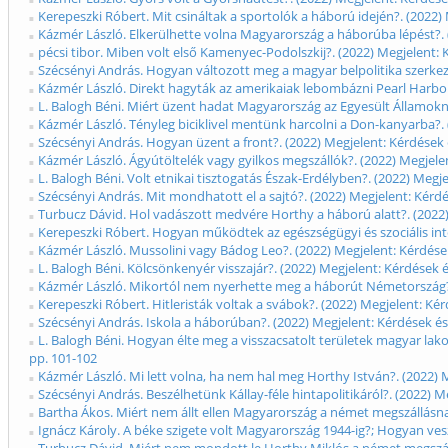
Kerepeszki Róbert. Mit csináltak a sportolók a háború idején?. (2022)
Kázmér László. Elkerülhette volna Magyarország a háborúba lépést?. (
pécsi tibor. Miben volt első Kamenyec-Podolszkij?. (2022) Megjelent: 
Szécsényi András. Hogyan változott meg a magyar belpolitika szerkeze
Kázmér László. Direkt hagyták az amerikaiak lebombázni Pearl Harbort
L. Balogh Béni. Miért üzent hadat Magyarország az Egyesült Államokna
Kázmér László. Tényleg biciklivel mentünk harcolni a Don-kanyarba?. 
Szécsényi András. Hogyan üzent a front?. (2022) Megjelent: Kérdések 
Kázmér László. Ágyútöltelék vagy gyilkos megszállók?. (2022) Megjele
L. Balogh Béni. Volt etnikai tisztogatás Észak-Erdélyben?. (2022) Megj
Szécsényi András. Mit mondhatott el a sajtó?. (2022) Megjelent: Kérd
Turbucz Dávid. Hol vadászott medvére Horthy a háború alatt?. (2022)
Kerepeszki Róbert. Hogyan működtek az egészségügyi és szociális int
Kázmér László. Mussolini vagy Bádog Leo?. (2022) Megjelent: Kérdések
L. Balogh Béni. Kölcsönkenyér visszajár?. (2022) Megjelent: Kérdések 
Kázmér László. Mikortól nem nyerhette meg a háborút Németország?. 
Kerepeszki Róbert. Hitleristák voltak a svábok?. (2022) Megjelent: Ké
Szécsényi András. Iskola a háborúban?. (2022) Megjelent: Kérdések és
L. Balogh Béni. Hogyan élte meg a visszacsatolt területek magyar lako
pp. 101-102
Kázmér László. Mi lett volna, ha nem hal meg Horthy István?. (2022) 
Szécsényi András. Beszélhetünk Kállay-féle hintapolitikáról?. (2022) 
Bartha Ákos. Miért nem állt ellen Magyarország a német megszállásna
Ignácz Károly. A béke szigete volt Magyarország 1944-ig?; Hogyan ves