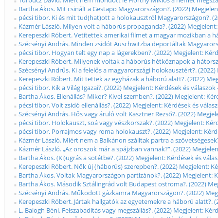
Turbucz Dávid. Miért nem mondott le Horthy Miklós a német megszállá
Bartha Ákos. Mit csinált a Gestapo Magyarországon?. (2022) Megjelent
pécsi tibor. Ki és mit tud(hat)ott a holokausztról Magyarországon?. (
Kázmér László. Milyen volt a háborús propaganda?. (2022) Megjelent:
Kerepeszki Róbert. Vetítettek amerikai filmet a magyar mozikban a há
Szécsényi András. Minden zsidót Auschwitzba deportáltak Magyarorszá
pécsi tibor. Hogyan telt egy nap a lágerekben?. (2022) Megjelent: Kér
Kerepeszki Róbert. Milyenek voltak a háborús hétköznapok a hátorszá
Szécsényi Andrűs. Ki a felelős a magyarországi holokausztért?. (2022)
Kerepeszki Róbert. Mit tettek az egyházak a háború alatt?. (2022) Me
pécsi tibor. Kik a Világ Igazai?. (2022) Megjelent: Kérdések és válaszo
Bartha Ákos. Ellenállás? Mikor? Kivel szemben?. (2022) Megjelent: Ké
pécsi tibor. Volt zsidó ellenállás?. (2022) Megjelent: Kérdések és vála
Szécsényi András. Hős vagy áruló volt Kasztner Rezső?. (2022) Megjel
pécsi tibor. Holokauszt, soá vagy vészkorszak?. (2022) Megjelent: Kér
pécsi tibor. Porrajmos vagy roma holokauszt?. (2022) Megjelent: Kérd
Kázmér László. Miért nem a Balkánon szálltak partra a szövetségesek?
Kázmér László. „Az oroszok már a spájzban vannak?”. (2022) Megjelen
Bartha Ákos. (Ki)ugrás a sötétbe?. (2022) Megjelent: Kérdések és vála
Kerepeszki Róbert. Nők új (háborús) szerepben?. (2022) Megjelent: Ké
Bartha Ákos. Voltak Magyarországon partizánok?. (2022) Megjelent: K
Bartha Ákos. Második Sztálingrád volt Budapest ostroma?. (2022) Meg
Szécsényi András. Működött gázkamra Magyarországon?. (2022) Megjel
Kerepeszki Róbert. Jártak hallgatók az egyetemekre a háború alatt?. 
L. Balogh Béni. Felszabadítás vagy megszállás?. (2022) Megjelent: Kér