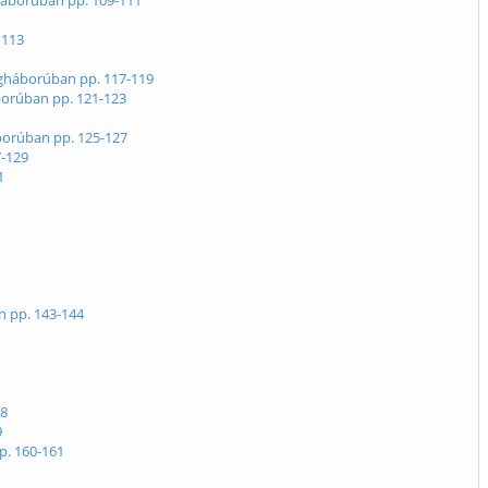
gháborúban pp. 109-111
 113
lágháborúban pp. 117-119
áborúban pp. 121-123
áborúban pp. 125-127
7-129
1
n pp. 143-144
58
9
p. 160-161