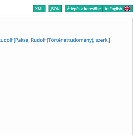
XML
JSON
Átlépés a keresőbe
In English
Rudolf [Paksa, Rudolf (Történettudomány), szerk.]