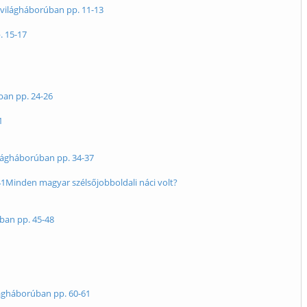
 világháborúban pp. 11-13
. 15-17
ban pp. 24-26
1
ilágháborúban pp. 34-37
-41Minden magyar szélsőjobboldali náci volt?
úban pp. 45-48
ilágháborúban pp. 60-61