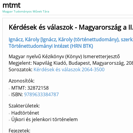
mtmt
Magyar Tudományos Művek Tára
Kérdések és válaszok - Magyarország a I
Ignácz, Károly [Ignácz, Károly (történettudomány), szerk.
Történettudományi Intézet (HRN BTK)
Magyar nyelvű Kézikönyv (Könyv) Ismeretterjesztő
Megjelent: Napvilág Kiadó, Budapest, Magyarország, 20
Sorozatok:
Kérdések és válaszok 2064-3500
Azonosítók
MTMT: 32872158
ISBN:
9789633384787
Szakterületek:
Hadtörténet
Újkori és jelenkori történelem
Fejezetek