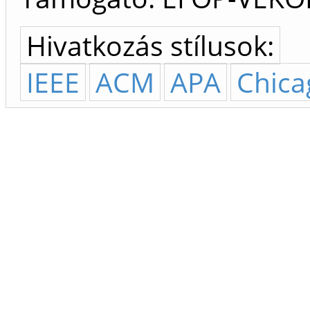
Hivatkozás stílusok:
IEEE
ACM
APA
Chica