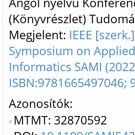
Angol nyelvű Konfere
(Könyvrészlet) Tudom
Megjelent:
IEEE [szerk.
Symposium on Applied 
Informatics SAMI (2022
ISBN:9781665497046; 
Azonosítók
MTMT: 32870592