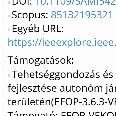
DOI:
10.1109/SAMI542
Scopus:
85132195321
Egyéb URL:
https://ieeexplore.ie
Támogatások:
Tehetséggondozás és 
fejlesztése autonóm já
területén(EFOP-3.6.3-
Támogató: EFOP-VEKO