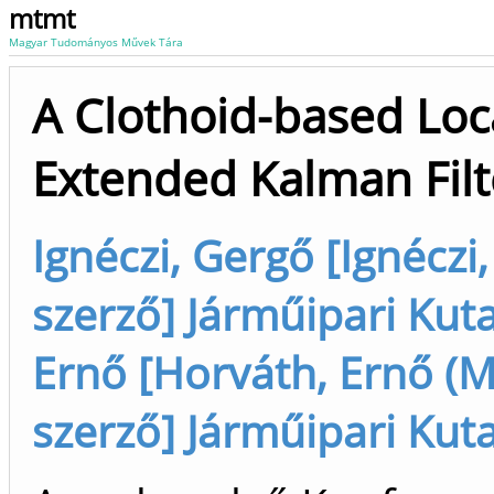
mtmt
Magyar Tudományos Művek Tára
A Clothoid-based Loca
Extended Kalman Filt
Ignéczi, Gergő [Ignéczi
szerző] Járműipari Kut
Ernő [Horváth, Ernő (
szerző] Járműipari Kut