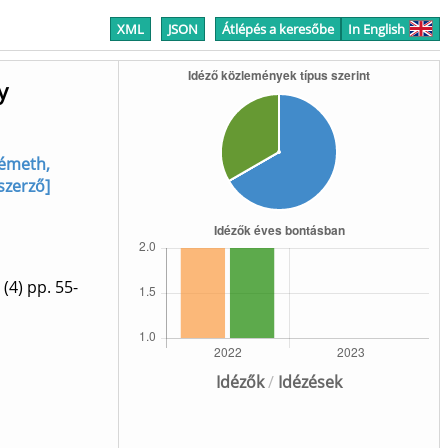
XML
JSON
Átlépés a keresőbe
In English
y
Németh,
szerző]
(4)
pp. 55-
Idézők
/
Idézések