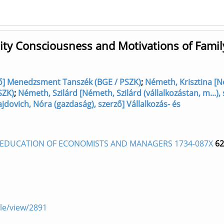
ity Consciousness and Motivations of Famil
erző] Menedzsment Tanszék (BGE / PSZK)
;
Németh, Krisztina [
SZK)
;
Németh, Szilárd [Németh, Szilárd (vállalkozástan, m...), 
jdovich, Nóra (gazdaság), szerző] Vállalkozás- és
EDUCATION OF ECONOMISTS AND MANAGERS 1734-087X
62
cle/view/2891