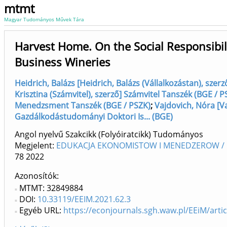
mtmt
Magyar Tudományos Művek Tára
Harvest Home. On the Social Responsibil
Business Wineries
Heidrich, Balázs [Heidrich, Balázs (Vállalkozástan), sz
Krisztina (Számvitel), szerző] Számvitel Tanszék (BGE / P
Menedzsment Tanszék (BGE / PSZK)
;
Vajdovich, Nóra [Va
Gazdálkodástudományi Doktori Is... (BGE)
Angol nyelvű Szakcikk (Folyóiratcikk) Tudományos
Megjelent:
EDUKACJA EKONOMISTOW I MENEDZEROW / 
78
2022
Azonosítók
MTMT: 32849884
DOI:
10.33119/EEIM.2021.62.3
Egyéb URL:
https://econjournals.sgh.waw.pl/EEiM/arti