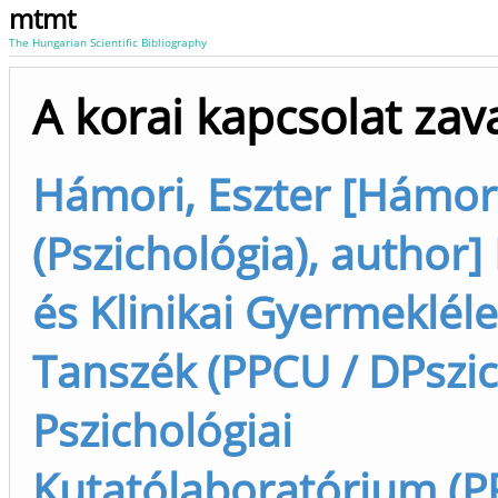
mtmt
The Hungarian Scientific Bibliography
A korai kapcsolat zav
Hámori, Eszter [Hámori
(Pszichológia), author]
és Klinikai Gyermeklél
Tanszék (PPCU / DPszic
Pszichológiai
Kutatólaboratórium (P