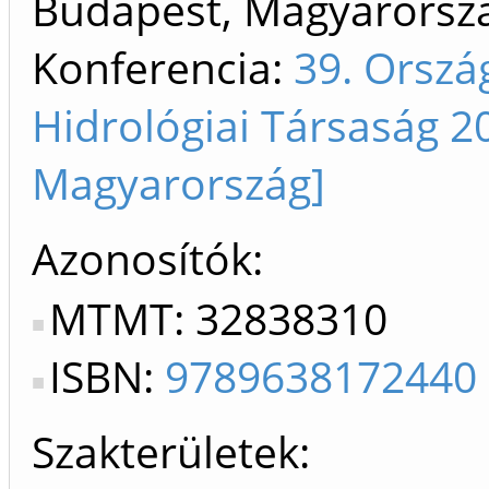
Budapest, Magyarorsz
Konferencia:
39. Orsz
Hidrológiai Társaság 2
Magyarország]
Azonosítók
MTMT: 32838310
ISBN:
9789638172440
Szakterületek: