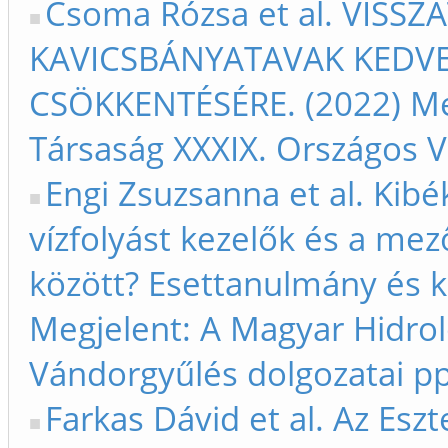
Csoma Rózsa et al. VIS
KAVICSBÁNYATAVAK KEDV
CSÖKKENTÉSÉRE. (2022) Meg
Társaság XXXIX. Országos V
Engi Zsuzsanna et al. Kibék
vízfolyást kezelők és a me
között? Esettanulmány és kül
Megjelent: A Magyar Hidrol
Vándorgyűlés dolgozatai pp
Farkas Dávid et al. Az Esz