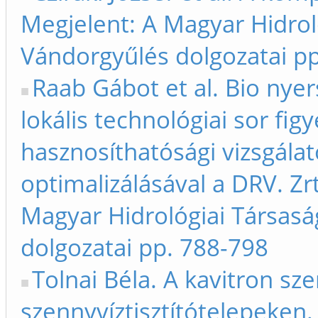
Megjelent: A Magyar Hidrol
Vándorgyűlés dolgozatai p
Raab Gábot et al. Bio nye
lokális technológiai sor fi
hasznosíthatósági vizsgála
optimalizálásával a DRV. Zr
Magyar Hidrológiai Társas
dolgozatai pp. 788-798
Tolnai Béla. A kavitron sz
szennyvíztisztítótelepeken