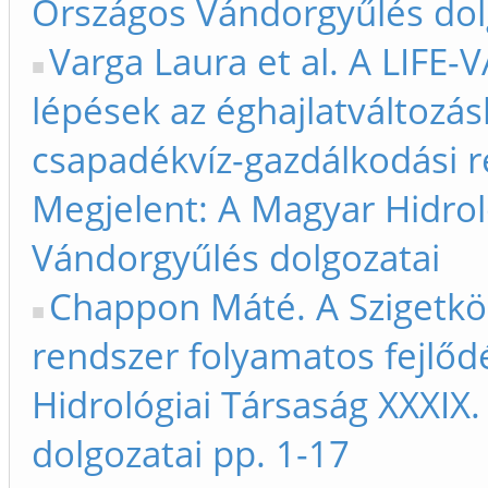
Országos Vándorgyűlés dol
Varga Laura et al. A LIFE
lépések az éghajlatváltozá
csapadékvíz-gazdálkodási r
Megjelent: A Magyar Hidrol
Vándorgyűlés dolgozatai
Chappon Máté. A Szigetköz
rendszer folyamatos fejlőd
Hidrológiai Társaság XXXIX
dolgozatai pp. 1-17