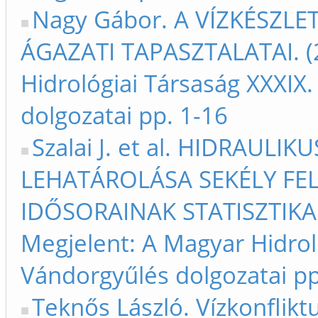
Nagy Gábor. A VÍZKÉSZL
ÁGAZATI TAPASZTALATAI. (
Hidrológiai Társaság XXXIX
dolgozatai pp. 1-16
Szalai J. et al. HIDRAUL
LEHATÁROLÁSA SEKÉLY FELS
IDŐSORAINAK STATISZTIKAI
Megjelent: A Magyar Hidrol
Vándorgyűlés dolgozatai pp
Teknős László. Vízkonflikt