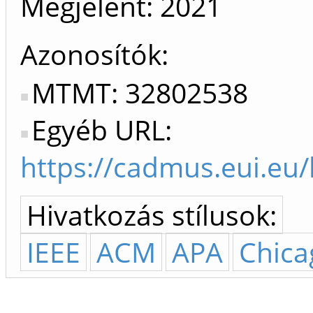
Megjelent:
2021
Azonosítók
MTMT: 32802538
Egyéb URL:
https://cadmus.eui.eu
Hivatkozás stílusok:
IEEE
ACM
APA
Chica