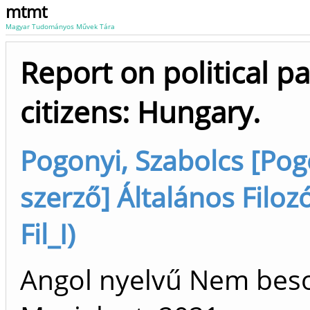
mtmt
Magyar Tudományos Művek Tára
Report on political p
citizens: Hungary.
Pogonyi, Szabolcs [Pogo
szerző] Általános Filoz
Fil_I)
Angol nyelvű Nem bes