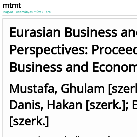
mtmt
Magyar Tudományos Művek Tára
Eurasian Business a
Perspectives: Proceed
Business and Econom
Mustafa, Ghulam [szerk
Danis, Hakan [szerk.]
;
[szerk.]