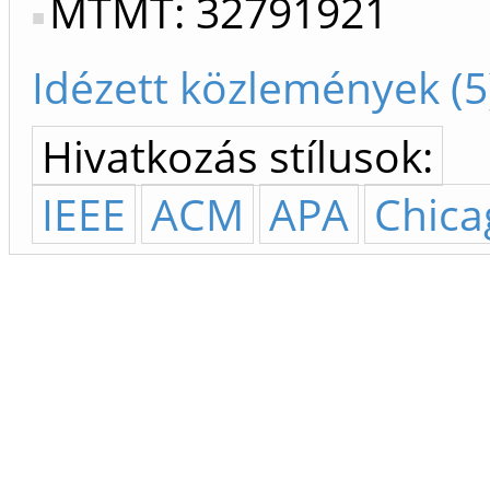
MTMT: 32791921
Idézett közlemények (5
Hivatkozás stílusok:
IEEE
ACM
APA
Chica