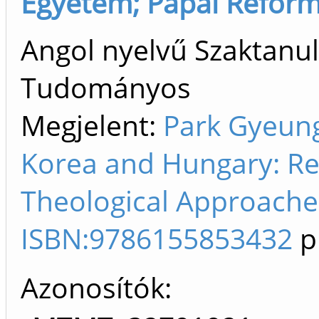
Egyetem; Pápai Reform
Angol nyelvű Szaktanu
Tudományos
Megjelent:
Park Gyeung
Korea and Hungary: Rel
Theological Approaches
ISBN:9786155853432
p
Azonosítók