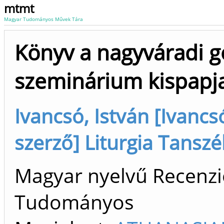
mtmt
Magyar Tudományos Művek Tára
Könyv a nagyváradi g
szeminárium kispapja
Ivancsó, István [Ivancsó,
szerző] Liturgia Tanszé
Magyar nyelvű Recenzió/
Tudományos