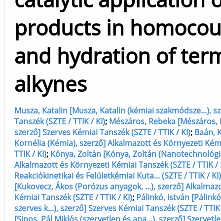
products in homocou
and hydration of ter
alkynes
Musza, Katalin [Musza, Katalin (kémiai szakmódsze...), s
Tanszék (SZTE / TTIK / KI)
;
Mészáros, Rebeka [Mészáros, R
szerző] Szerves Kémiai Tanszék (SZTE / TTIK / KI)
;
Baán, K
Kornélia (Kémia), szerző] Alkalmazott és Környezeti Kém
TTIK / KI)
;
Kónya, Zoltán [Kónya, Zoltán (Nanotechnológia
Alkalmazott és Környezeti Kémiai Tanszék (SZTE / TTIK /
Reakciókinetikai és Felületkémiai Kuta... (SZTE / TTIK / KI)
[Kukovecz, Ákos (Porózus anyagok, ...), szerző] Alkalmaz
Kémiai Tanszék (SZTE / TTIK / KI)
;
Pálinkó, István [Pálinkó,
szerves k...), szerző] Szerves Kémiai Tanszék (SZTE / TTIK 
[Sipos, Pál Miklós (szervetlen és ana...), szerző] Szervetl