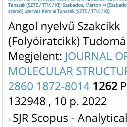
Tanszék (SZTE / TTIK / KI)
;
Szabados, Márton ✉ [Szabados
szerző] Szerves Kémiai Tanszék (SZTE / TTIK / KI)
Angol nyelvű Szakcikk
(Folyóiratcikk) Tudom
Megjelent:
JOURNAL O
MOLECULAR STRUCTUR
2860 1872-8014
1262
P
132948
, 10 p.
2022
SJR Scopus - Analytica