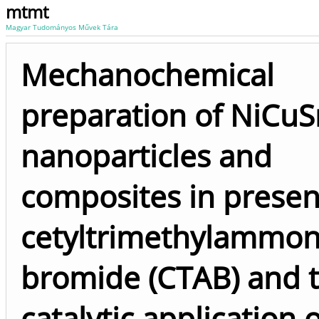
mtmt
Magyar Tudományos Művek Tára
Mechanochemical
preparation of NiCuS
nanoparticles and
composites in presen
cetyltrimethylammo
bromide (CTAB) and 
catalytic application 