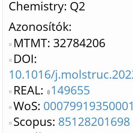
Chemistry: Q2
Azonosítók
MTMT: 32784206
DOI:
10.1016/j.molstruc.20
REAL:
149655
WoS:
0007991935000
Scopus:
85128201698