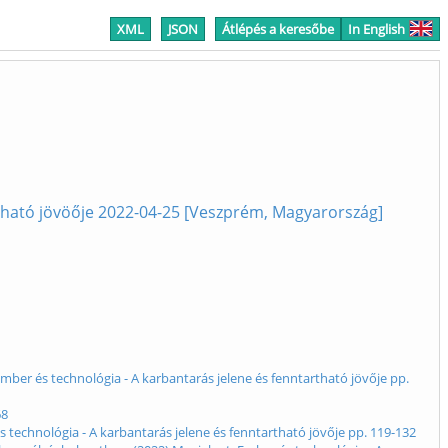
XML
JSON
Átlépés a keresőbe
In English
rtható jövöője 2022-04-25 [Veszprém, Magyarország]
mber és technológia - A karbantarás jelene és fenntartható jövője pp.
68
s technológia - A karbantarás jelene és fenntartható jövője pp. 119-132