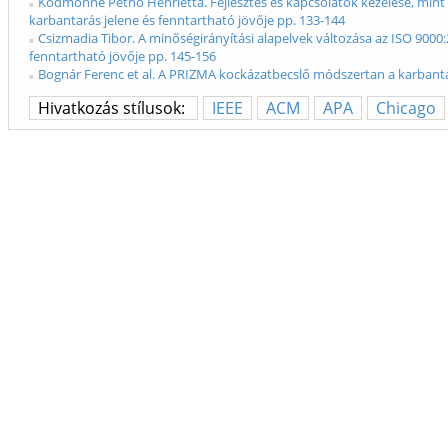
Ködmönné Pethő Henrietta. Fejlesztés és kapcsolatok kezelése, mint a
karbantarás jelene és fenntartható jövője pp. 133-144
Csizmadia Tibor. A minőségirányítási alapelvek változása az ISO 900
fenntartható jövője pp. 145-156
Bognár Ferenc et al. A PRIZMA kockázatbecslő módszertan a karbantart
Hivatkozás stílusok:
IEEE
ACM
APA
Chicago