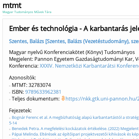
mtmt
Magyar Tudományos Művek Tára
Ember és technológia - A karbantarás jel
Szentes, Balázs [Szentes, Balázs (Vezetéstudomány), szerk
Magyar nyelvű Konferenciakötet (Könyv) Tudományos
Megjelent: Pannon Egyetem Gazdaságtudományi Kar, 
Konferencia:
XXXIV. Nemzetközi Karbantarátsi Konferenc
Azonosítók
MTMT: 32783074
ISBN:
9789633962381
Teljes dokumentum:
https://nkk.gtk.uni-pannon.hu
Fejezetek
Bognár Ferenc et al. A megbízhatóság alapú karbantartástól a stratég
5-14
Benedek Petra. A megfelelési kockázatok értékelése. (2022) Megjelent:
Pápai Melinda. Eltérések az építőipari projektvezetői kihívások és ké