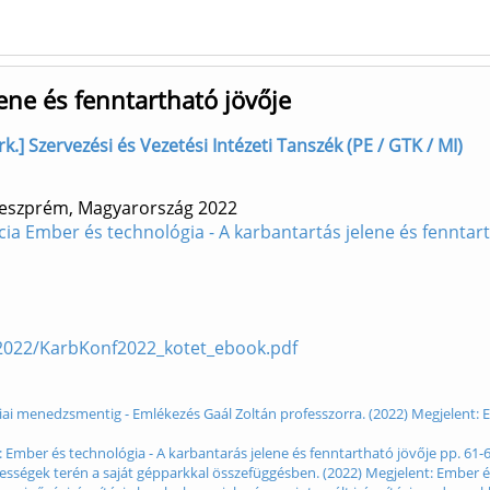
ene és fenntartható jövője
.] Szervezési és Vezetési Intézeti Tanszék (PE / GTK / MI)
Veszprém, Magyarország
2022
ia Ember és technológia - A karbantartás jelene és fennta
/2022/KarbKonf2022_kotet_ebook.pdf
iai menedzsmentig - Emlékezés Gaál Zoltán professzorra. (2022) Megjelent: E
 Ember és technológia - A karbantarás jelene és fenntartható jövője pp. 61-
pességek terén a saját gépparkkal összefüggésben. (2022) Megjelent: Ember é