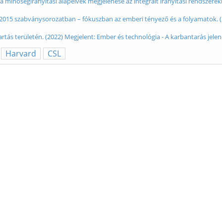
 minőségirányítási alapelvek megjelenése az integrált irányítási rendszerek
0:2015 szabványsorozatban – fókuszban az emberi tényező és a folyamatok. (2
ás területén. (2022) Megjelent: Ember és technológia - A karbantarás jelen
Harvard
CSL