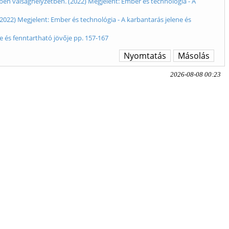
ben válsághelyzetben. (2022) Megjelent: Ember és technológia - A
022) Megjelent: Ember és technológia - A karbantarás jelene és
e és fenntartható jövője pp. 157-167
Nyomtatás
Másolás
2026-08-08 00:23